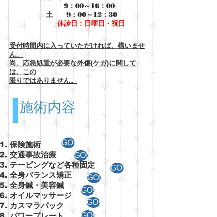
9：00～16：00
​ 土 9：00～12：30
休診日：日曜日・祝日
受付時間内に入っていただければ、構いませ
ん。
尚、応急処置が必要な外傷(ケガ)に関して
は、この
​限りではありません。
施術内容
GO!
保険施術
交通事故治療
GO!
テーピングなど各種固定
GO!
全身バランス矯正
GO!
全身鍼・​美容鍼
GO!
​オイルマッサージ
GO!
カスマラパック
GO!
パワープレート