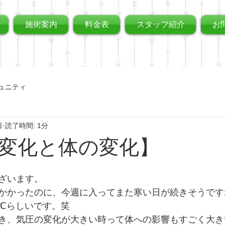
施術案内
料金表
スタッフ紹介
お
ュニティ
日
読了時間: 1分
変化と体の変化】
ざいます。
かったのに、今週に入ってまた寒い日が続きそうですね(;
℃らしいです。笑
き、気圧の変化が大きい時って体への影響もすごく大き