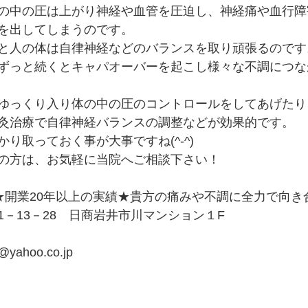
の中の圧は上がり神経や血管を圧迫し、神経痛や血行障
を出してしまうのです。
と人の体は自律神経などのバランスを取り頑張るのです
ずっと続くとキャパオーバーを起こし様々な不調につな
ゆっくり入り体の中の圧のコントロールをしてあげたり
灸治療で自律神経バランスの調整などが効果的です。
り取っておく事が大事ですね(^-^)
の方は、お気軽に当院へご相談下さい！
★開業20年以上の実績★貴方の痛みや不調に全力で向き
－13－28　日商岩井市川マンション１F
@yahoo.co.jp 