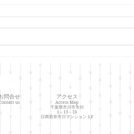
【美
【朝、突然ぎっくり腰
に。。。】
お問合せ
アクセス
Contact us
Access Map
千葉県市川市市川
1－13－28
日商岩井市川マンション１F