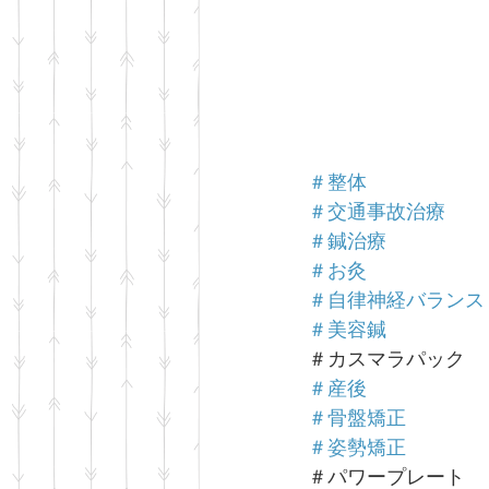
＃整体
＃交通事故治療
＃鍼治療
＃お灸
＃自律神経バランス
＃美容鍼
＃カスマラパック
＃産後
＃骨盤矯正
＃姿勢矯正
＃パワープレート