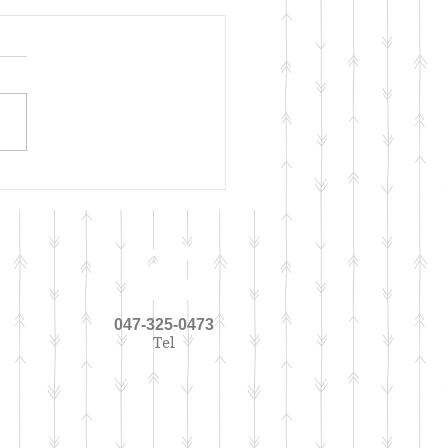
容鍼って？】
047-325-0473
Tel