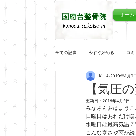
ホーム
全ての記事
今すぐ始める
コミ
K・A
2019年4月9
【気圧の
更新日：
2019年4月9日
みなさんおはようご
日曜日はあれだけ暖か
水曜日は最高気温７
こんな寒さや雨が続